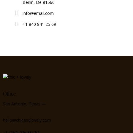
Berlin, De 81566
info@email.com
+1 840 841 25 69
Office
San Antonio, Texas —
hello@chicandlovely.com
+1
(210) 716-0320‬